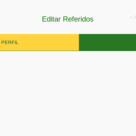
< A
Editar Referidos
 PERFIL