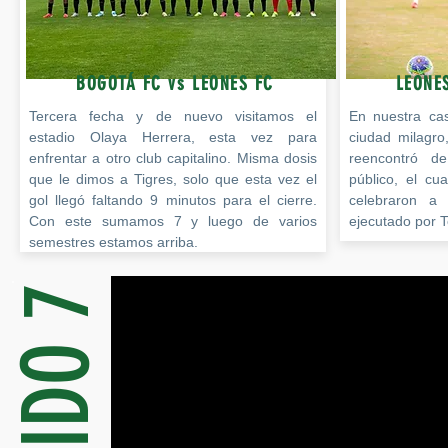
BOGOTÁ FC vs LEONES FC
LEONES
Tercera fecha y de nuevo visitamos el
En nuestra cas
estadio Olaya Herrera, esta vez para
ciudad milagro
enfrentar a otro club capitalino. Misma dosis
reencontró d
que le dimos a Tigres, solo que esta vez el
público, el cu
gol llegó faltando 9 minutos para el cierre.
celebraron a 
Con este sumamos 7 y luego de varios
ejecutado por 
semestres estamos arriba.
RUGIDO 7
Fecha 4-4tos-TBP-II