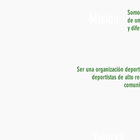
Somos
Misión
de un
y dif
Ser una organización deporti
deportistas de alto r
comunid
Valores