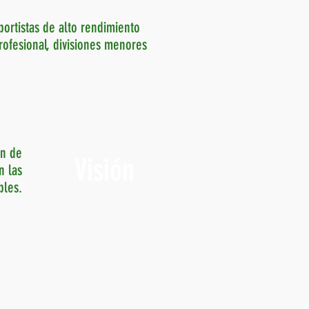
ortistas de alto rendimiento
rofesional, divisiones menores
ón de
Visión
Visión
n las
bles.