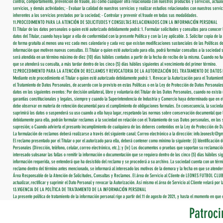
control, comportamiento, prevención de fraude, así como cualquier otra relacionada con nuestros productos y servicios, actuale
servicios, y demás actividades; - Evaluar la calidad de nuestros servicios y realizar estudios relacionados con nuestros servic
inherentes a los servicios prestados por la sociedad; - Controlar y prevenir el fraude en todas sus modalidades.
11.PROCEDIMIENTO PARA LA ATENCIÓN DE SOLICITUDES Y CONSULTAS RELACIONADOS CON LA INFORMACIÓN PERSONAL
El Titular de los datos personales o quien esté autorizado debidamente podrá: 1. Formular solicitudes y consultas para conocer l
datos del Titular, cuando haya lugar a ello de conformidad con la presente Política y con la Ley aplicable. 3. Solicitar copia d
de forma gratuita al menos una vez cada mes calendario y cada vez que existan modificaciones sustanciales de las Políticas de
información que motiven nuevas consultas. El Titular o quien esté autorizado para ello, podrá formular consultas a la sociedad s
será atendida en un término máximo de diez (10) días hábiles contados a partir de la fecha de recibo de la misma. Cuando no f
que se atenderá su consulta, a más tardar dentro de los cinco (5) días hábiles siguientes al vencimiento del primer término.
12.PROCEDIMIENTO PARA LA ATENCIÓN DE RECLAMOS Y REVOCATORIA DE LA AUTORIZACIÓN DEL TRATAMIENTO DE DATOS
Mediante este procedimiento el Titular o quien esté autorizado debidamente podrá: 1. Revocar la Autorización para el Trat
el Tratamiento de Datos Personales, de acuerdo con lo previsto en estas Políticas o en la Ley de Protección de Datos Personales. 
datos en los siguientes eventos: Por decisión unilateral, libre y voluntaria del Titular de los Datos Personales, cuando no exis
garantías constitucionales y legales, siempre y cuando la Superintendencia de Industria y Comercio haya determinado que en e
debe observar en materia de retención documental para el cumplimiento de obligaciones formales. En consecuencia, la socied
suprimirá los datos o suspenderá su uso cuando a ello haya lugar, respetando las normas sobre conservación documental que le s
debidamente para ello, podrán formular reclamos a la sociedad en relación con el Tratamiento de sus Datos personales, en los s
supresión; o Cuando advierta el presunto incumplimiento de cualquiera de los deberes contenidos en la Ley de Protección de D
La formulación de reclamos deberá realizarse a través del siguiente canal: Correo electrónico a la dirección:
info.leonesfc@gm
El reclamo presentado por el Titular o por el autorizado para ello, deberá contener como mínimo lo siguiente: (i) Identificación 
Personales (Dirección, teléfono, celular, correo electrónico, etc.); y (iv) Los documentos o pruebas que soportan su reclamació
interesado subsanar las fallas o remitir la información o documentación que se requiera dentro de los cinco (5) días hábiles s
información requerida, se entenderá que ha desistido del reclamo y se procederá a su archivo. La sociedad cuenta con un término
reclamo dentro del término antes mencionado, se informará al interesado los motivos de la demora y la fecha en que se atenderá 
Área Responsable de la Atención de Solicitudes, Consultas y Reclamos. El área de Servicio al Cliente de LEONES FUTBOL CLUB
actualizar, rectificar y suprimir el Dato Personal y revocar la Autorización. Así mismo el área de Servicio al Cliente velará p
13.VIGENCIA DE LA POLÍTICA DE TRATAMIENTO DE LA INFORMACIÓN PERSONAL
La presente política de tratamiento de la información personal rige a partir del 11 de agosto de 2021, y hasta el momento en q
Patroci