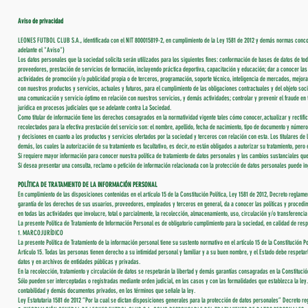
Aviso de privacidad
LEONES FUTBOL CLUB S.A., identificada con el NIT 800015819-2, en cumplimiento de la Ley 1581 de 2012 y demás normas concord
adelante el "Aviso")
Los datos personales que la sociedad solicita serán utilizados para los siguientes fines: conformación de bases de datos de t
proveedores, prestación de servicios de formación, incluyendo práctica deportiva, capacitación y educación; dar a conocer las
actividades de promoción y/o publicidad propia o de terceros, programación, soporte técnico, inteligencia de mercados, mejoram
con nuestros productos y servicios, actuales y futuros, para el cumplimiento de las obligaciones contractuales y del objeto soci
una comunicación y servicio óptimo en relación con nuestros servicios, y demás actividades; controlar y prevenir el fraude en
jurídica en procesos judiciales que se adelante contra La Sociedad.
Como titular de información tiene los derechos consagrados en la normatividad vigente tales cómo conocer, actualizar y rectifi
recolectados para la efectiva prestación del servicio son: el nombre, apellido, fecha de nacimiento, tipo de documento y número, 
y decisiones en cuanto a los productos y servicios ofertados por la sociedad y terceros con relación con esta. Los titulares de 
demás, los cuales la autorización de su tratamiento es facultativo, es decir, no están obligados a autorizar su tratamiento, pero e
Si requiere mayor información para conocer nuestra política de tratamiento de datos personales y los cambios sustanciales que s
Si desea presentar una consulta, reclamo o petición de información relacionada con la protección de datos personales puede ingr
POLÍTICA DE TRATAMIENTO DE LA INFORMACIÓN PERSONAL
En cumplimiento de las disposiciones contenidas en el artículo 15 de la Constitución Política, Ley 1581 de 2012, Decreto r
garantía de los derechos de sus usuarios, proveedores, empleados y terceros en general, da a conocer las políticas y proced
en todas las actividades que involucre, total o parcialmente, la recolección, almacenamiento, uso, circulación y/o transferencia
La presente Política de Tratamiento de Información Personal es de obligatorio cumplimiento para la sociedad, en calidad de re
1. MARCOJURÍDICO
La presente Política de Tratamiento de la información personal tiene su sustento normativo en el artículo 15 de la Constitución Po
Artículo 15. Todas las personas tienen derecho a su intimidad personal y familiar y a su buen nombre, y el Estado debe respeta
datos y en archivos de entidades públicas y privadas.
En la recolección, tratamiento y circulación de datos se respetarán la libertad y demás garantías consagradas en la Constitu
Sólo pueden ser interceptadas o registradas mediante orden judicial, en los casos y con las formalidades que establezca la ley. Pa
contabilidad y demás documentos privados, en los términos que señale la ley.
Ley Estatutaria 1581 de 2012 “Por la cual se dictan disposiciones generales para la protección de datos personales” Decreto 