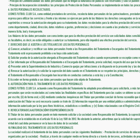
- Principio de Confidencialidad: los datos personales que no tengan la naturaleza de públicos son reservados y sólo se pueden s
- Principio de Incorporación sistemática: los principios de Protección de Datos Personales se implementarán en todos los proc
6. DATOS PERSONALES RECOLECTADOS.
LEONES FUTBOL CLUB S.A, como entidad prestadora de servicios, recolecta datos personales de los patrocinadores, prestadores d
expresa para utilizar los servicios y frente a los mismos se ejercen por parte de los titulares los derechos consagrados en la n
suprimirlos o revocar la autorización otorgada para su tratamiento; los datos recolectados para la efectiva prestación del servic
como departamento, ciudad, dirección, datos relativos a gustos, preferencias y decisiones en cuanto a los productos y servicio
manera lícita, leal y transparente.
Los titulares de los datos personales son conscientes que para la efectiva prestación del servicio son solicitados datos sensible
es facultativo, es decir, no están obligados a autorizar su tratamiento, pero ello impedirá una efectiva prestación del servicio.
7. DERECHOS QUE LE ASISTEN A LOS TITULARES DE LOS DATOS PERSONALES
a) Conocer, actualizar y rectificar sus datos personales frente a los Responsables del Tratamiento o Encargados del Tratamiento.
Tratamiento esté expresamente prohibido o no haya sido autorizado;
b) Solicitar prueba de la autorización otorgada al Responsable del Tratamiento salvo cuando expresamente se exceptúe como requi
c) Ser informado por el Responsable del Tratamiento o el Encargado del Tratamiento, previa solicitud, respecto del uso que le h
d) Presentar ante la Superintendencia de Industria y Comercio quejas por infracciones a lo dispuesto en la presente ley y las
e) Revocar la autorización y/o solicitar la supresión del dato cuando en el Tratamiento no se respeten los principios, derecho
el Tratamiento el Responsable o Encargado han incurrido en conductas contrarias a esta ley y a la Constitución;
f) Acceder en forma gratuita a sus datos personales que hayan sido objeto de Tratamiento.
8. AUTORIZACIÓN PARA EL TRATAMIENTO DE LOS DATOS PERSONALES
LEONES FUTBOL CLUB S.A. actuando como Responsable del Tratamiento ha adoptado procedimientos para solicitarle, a más tardar
personales que serán recolectados así como todas las finalidades específicas del Tratamiento para las cuales se obtiene su con
por escrito; (ii) de forma oral; o (iii) mediante conductas inequívocas del Titular que permitan concluir de forma razonable que é
autorización del Titular no será necesaria cuando se trate de: (i) Información requerida por una entidad pública o administrativ
información autorizado por la ley para fines históricos, estadísticos o científicos; y (v) Datos relacionados con el Registro Civi
9. REVOCATORIADELAAUTORIZACIÓNY/OSUPRESIÓNDELDATO
El Titular de los datos personales puede en todo momento solicitar a la sociedad como Responsable del Tratamiento, la supresio
acuerdo con lo establecido en el artículo 15 de la Ley 1581 de 2012. No obstante lo anterior, advertimos que la solicitud de supr
virtud del cual deba permanecer en la base de datos de la sociedad.
10.FINALIDAD DEL TRATAMIENTO DE LOS DATOS PERSONALES
La sociedad realizará el tratamiento de los datos personales con las siguientes finalidades: - Prestación de servicios de educac
organizados por la sociedad; - Realizar, a través de cualquier medio en forma directa o a través de terceros, actividades de pr