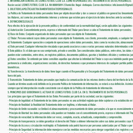
2. INFORMACIÓN GENERAL DE LEONES FUTBOL CLUB S.A. COMO RESPONSABLE DEL TRATAMIENTO DE DATOS PERSONALES
Razón social: LEONES FUTBOL CLUB S.A. Nit 800015819-2 Domicilio: Itagui -Antioquia. Correo electrónico:
info.leonesfc@gmai
3. OBJETODELAPOLÍTICADETRATAMIENTODEDATOSPERSONALES
La Política de Tratamiento de datos personales tiene por objeto desarrollar y dar a conocer al público en general los lineamient
los titulares, así como los procedimientos internos y externos que existen para el ejercicio de tales derechos ante la sociedad, 
4. DEFINICIONESLEGALES
Para efectos de la ejecución de la presente política y de conformidad con la normatividad legal, serán aplicables las siguientes 
a) Autorización: Consentimiento previo, expreso e informado del Titular para llevar a cabo el Tratamiento de datos personales;
b) Base de Datos: Conjunto organizado de datos personales que sea objeto de Tratamiento;
c) Titular: Persona natural cuyos datos personales sean objeto de Tratamiento, sea cliente, proveedor, empleado, o cualquier terce
d) Tratamiento: Cualquier operación o conjunto de operaciones sobre datos personales, tales como la recolección, almacenamien
e) Dato personal: Cualquier información vinculada o que pueda asociarse a una o varias personas naturales determinadas o de
f) Dato público: Es el dato que no sea semiprivado, privado o sensible. Son considerados datos públicos, entre otros, los datos re
pueden estar contenidos, entre otros, en registros públicos, documentos públicos, gacetas y boletines oficiales y sentencias j
g) Datos sensibles: Se entiende por datos sensibles aquellos que afectan la intimidad del Titular o cuyo uso indebido puede generar 
pertenencia a sindicatos, organizaciones sociales, de derechos humanos o que promueva intereses de cualquier partido político o 
biométricos.
h) Transferencia: La transferencia de datos tiene lugar cuando el Responsable y/o Encargado del Tratamiento de datos personale
fuera del país.
i) Transmisión: Tratamiento de datos personales que implica la comunicación de los mismos dentro o fuera del territorio de la 
Cuando un término usado está definido en la presente Política de tratamiento de información, se estará a esa definición. Asim
siempre que tal interpretación resulte consistente con el objeto de la Política de tratamiento de información.
5. PRINCIPIOS QUE GOBIERNAN EL ACTUAR DE LEONES FUTBOL CLUB S.A. EN EL TRATAMIENTO DE DATOS PERSONALES
Los principios que rigen el Tratamiento de los Datos Personales por parte de la sociedad, son los siguientes:
- Principio de legalidad: el Tratamiento de los datos personales es una actividad reglada que debe sujetarse a lo establecido en
- Principio de finalidad: la finalidad del Tratamiento debe ser legítima, e informada al titular.
- Principio de límite razonable: se limitará el almacenamiento y procesamiento de datos personales a lo que es esencialmente n
- Principio de libertad: los datos personales sólo pueden ser tratados con el consentimiento previo, expreso e informado del Titu
- Principio de veracidad: la información debe ser veraz, completa, exacta, actualizada, comprobable y comprensible.
- Principio de transparencia: se debe garantizar el derecho del Titular a obtener información sobre sus datos personales cuyo 
- Principio de Acceso y circulación restringida: el Tratamiento solo podrá hacerse por personas autorizadas por el Titular o por
- Principio de Seguridad: la información debe manejarse con las medidas necesarias para otorgar seguridad a los registros y evi