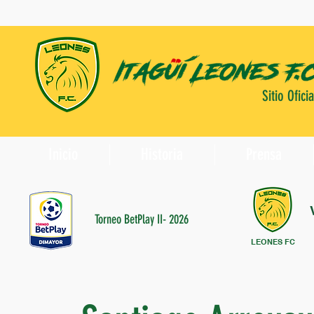
Sitio Oficia
Inicio
Historia
Prensa
Torneo BetPlay II- 2026
LEONES FC