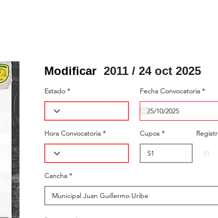
Modificar
2011 / 24 oct 2025
r
Estado
Fecha Convocatoria
*
e
q
u
i
r
e
Hora Convocatoria
Cupos
Regist
d
Cancha