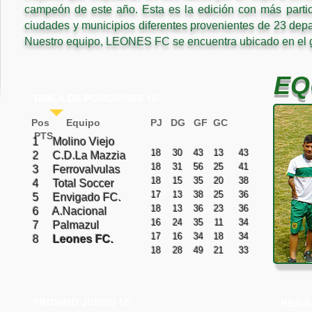
campeón de este año. Esta es la edición con más partic
ciudades y municipios diferentes provenientes de 23 depa
Nuestro equipo, LEONES FC se encuentra ubicado en el
EQ
TABLA DE POSICIONES 1C
Pos Equipo PJ DG GF GC
PTS
1 Molino Viejo
18
30
43
13
43
2 C.D.La Mazzia
18
31
56
25
41
3 Ferrovalvulas
18
15
35
20
38
4 Total Soccer
17
13
38
25
36
5 Envigado FC.
18
13
36
23
36
6 A.Nacional
16
24
35
11
34
7 Palmazul
17
16
34
18
34
8
Leones FC.
18
28
49
21
33
PROXIMO JUEGO 1C
RESUL