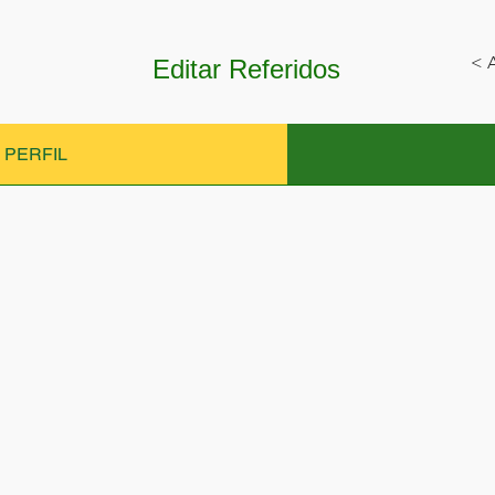
< A
Editar Referidos
 PERFIL