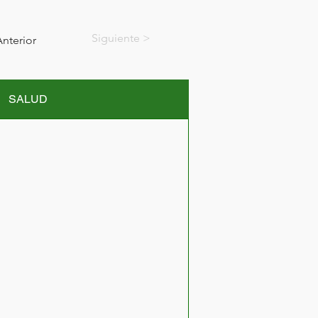
< Siguiente
nterior
SALUD